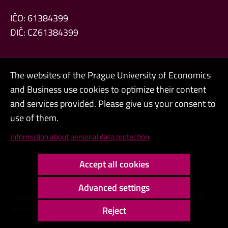
IČO: 61384399
DIČ: CZ61384399
The websites of the Prague University of Economics
and Business use cookies to optimize their content
Admin
and services provided. Please give us your consent to
use of them.
Cookies and privacy
Information about personal data protection
Web accessibility
Accept all cookies
High contrast
Advanced settings
Copyright © 2000 - 2026 Prague University of Economics and
Business
Reject