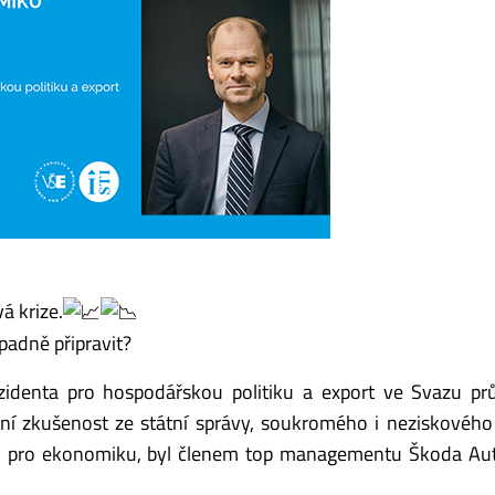
á krize.
ípadně připravit?
ezidenta pro hospodářskou politiku a export ve Svazu p
tní zkušenost ze státní správy, soukromého i neziskového
dy pro ekonomiku, byl členem top managementu Škoda Aut