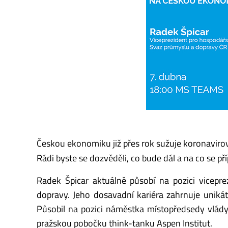
Českou ekonomiku již přes rok sužuje koronavirov
Rádi byste se dozvěděli, co bude dál a na co se př
Radek Špicar aktuálně působí na pozici vicepr
dopravy. Jeho dosavadní kariéra zahrnuje uniká
Působil na pozici náměstka místopředsedy vlá
pražskou pobočku think-tanku Aspen Institut.