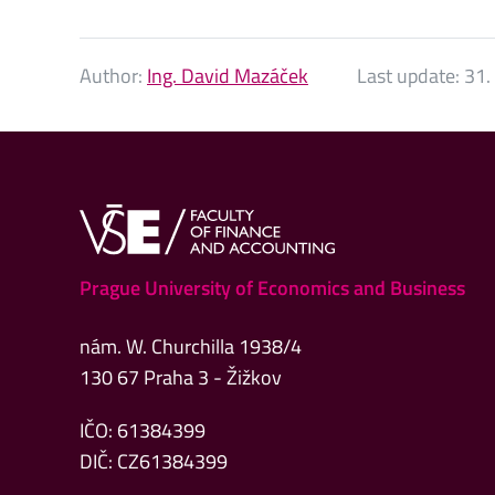
Author:
Ing. David Mazáček
Last update:
31.
Prague University of Economics and Business
nám. W. Churchilla 1938/4
130 67 Praha 3 - Žižkov
IČO: 61384399
DIČ: CZ61384399