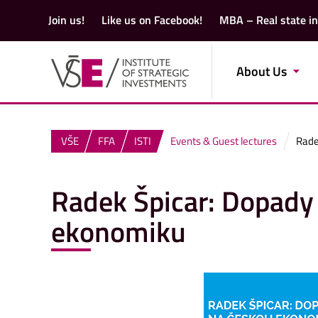
Join us!
Like us on Facebook!
MBA – Real state i
About Us
VŠE
FFA
ISTI
Events & Guest lectures
Rade
Radek Špicar: Dopady
ekonomiku