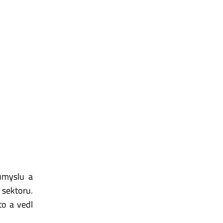
růmyslu a
 sektoru.
o a vedl