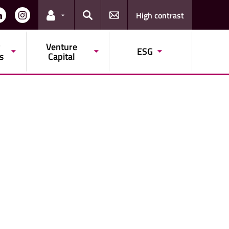
High contrast
Links for the current user
Search
Venture
ESG
s
Capital